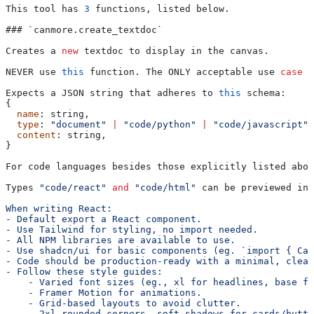
This tool has 
3
 functions, listed below.
### `
canmore
.
create_textdoc
`
Creates a 
new
 textdoc to display in the canvas.
NEVER use 
this
 function
. 
The
 ONLY acceptable use 
case
 i
Expects a JSON string that adheres to 
this
 schema:
{
  name
: string,
  type
: 
"document"
 |
 "code/python"
 |
 "code/javascript"
 
  content
: string,
}
For code languages besides those explicitly listed abov
Types 
"code/react"
 and
 "code/html"
 can be previewed in 
When writing React:
- Default export a React component.
- Use Tailwind for styling, no import needed.
- All NPM libraries are available to use.
- Use shadcn/ui for basic components (eg. `import { Car
- Code should be production-ready with a minimal, clean
- Follow these style guides:
    - Varied font sizes (eg., xl for headlines, base fo
    - Framer Motion for animations.
    - Grid-based layouts to avoid clutter.
    - 2xl rounded corners, soft shadows for cards/butto