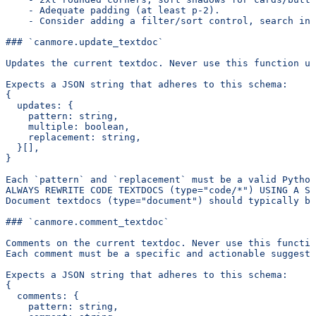
    - Adequate padding (at least p-2).
    - Consider adding a filter/sort control, search inp
### `canmore.update_textdoc`
Updates the current textdoc. Never use this function un
Expects a JSON string that adheres to this schema:
{
  updates: {
    pattern: string,
    multiple: boolean,
    replacement: string,
  }[],
}
Each `pattern` and `replacement` must be a valid Pytho
ALWAYS REWRITE CODE TEXTDOCS (type="code/*") USING A SI
Document textdocs (type="document") should typically be
### `canmore.comment_textdoc`
Comments on the current textdoc. Never use this functio
Each comment must be a specific and actionable suggesti
Expects a JSON string that adheres to this schema:
{
  comments: {
    pattern: string,