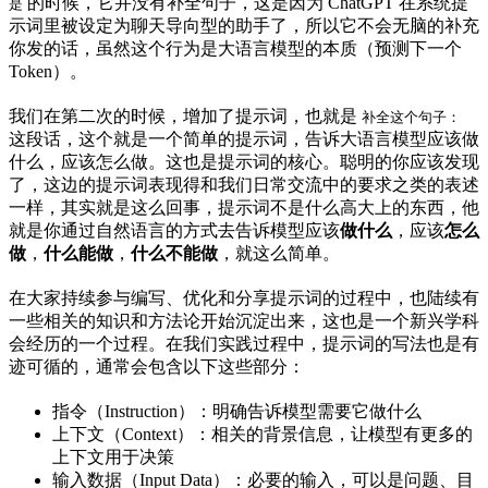
的时候，它并没有补全句子，这是因为 ChatGPT 在系统提
是
示词里被设定为聊天导向型的助手了，所以它不会无脑的补充
你发的话，虽然这个行为是大语言模型的本质（预测下一个
Token）。
我们在第二次的时候，增加了提示词，也就是
补全这个句子：
这段话，这个就是一个简单的提示词，告诉大语言模型应该做
什么，应该怎么做。这也是提示词的核心。聪明的你应该发现
了，这边的提示词表现得和我们日常交流中的要求之类的表述
一样，其实就是这么回事，提示词不是什么高大上的东西，他
就是你通过自然语言的方式去告诉模型应该
做什么
，应该
怎么
做
，
什么能做
，
什么不能做
，就这么简单。
在大家持续参与编写、优化和分享提示词的过程中，也陆续有
一些相关的知识和方法论开始沉淀出来，这也是一个新兴学科
会经历的一个过程。在我们实践过程中，提示词的写法也是有
迹可循的，通常会包含以下这些部分：
指令（Instruction）：明确告诉模型需要它做什么
上下文（Context）：相关的背景信息，让模型有更多的
上下文用于决策
输入数据（Input Data）：必要的输入，可以是问题、目