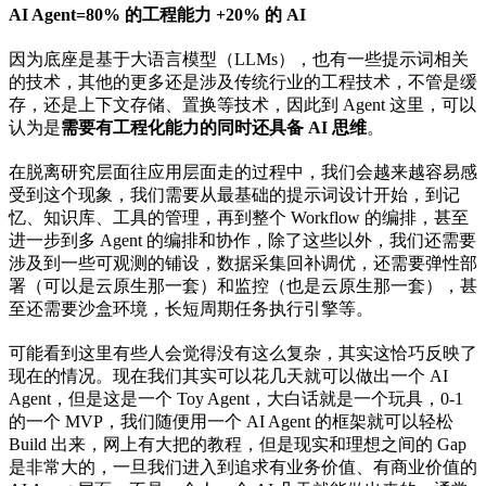
AI Agent=80% 的工程能力 +20% 的 AI
因为底座是基于大语言模型（LLMs），也有一些提示词相关
的技术，其他的更多还是涉及传统行业的工程技术，不管是缓
存，还是上下文存储、置换等技术，因此到 Agent 这里，可以
认为是
需要有工程化能力的同时还具备 AI 思维
。
在脱离研究层面往应用层面走的过程中，我们会越来越容易感
受到这个现象，我们需要从最基础的提示词设计开始，到记
忆、知识库、工具的管理，再到整个 Workflow 的编排，甚至
进一步到多 Agent 的编排和协作，除了这些以外，我们还需要
涉及到一些可观测的铺设，数据采集回补调优，还需要弹性部
署（可以是云原生那一套）和监控（也是云原生那一套），甚
至还需要沙盒环境，长短周期任务执行引擎等。
可能看到这里有些人会觉得没有这么复杂，其实这恰巧反映了
现在的情况。现在我们其实可以花几天就可以做出一个 AI
Agent，但是这是一个 Toy Agent，大白话就是一个玩具，0-1
的一个 MVP，我们随便用一个 AI Agent 的框架就可以轻松
Build 出来，网上有大把的教程，但是现实和理想之间的 Gap
是非常大的，一旦我们进入到追求有业务价值、有商业价值的