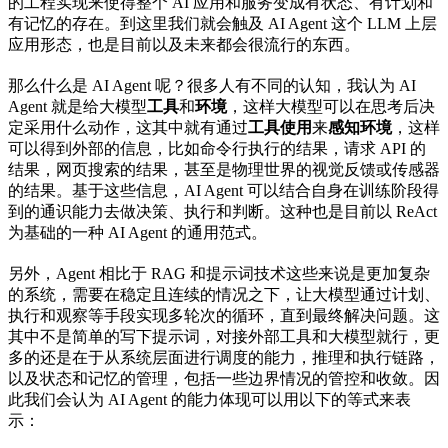
的工程实现来使得整个 AI 应用和服务变成有状态、有计划和
有记忆的存在。到这里我们就会触及 AI Agent 这个 LLM 上层
应用形态，也是目前以及未来都会很流行的东西。
那么什么是 AI Agent 呢？很多人有不同的认知，我认为 AI
Agent 就是给大模型
工具
和
环境
，这样大模型可以在思考后决
定采用什么动作，这其中就有通过
工具使用
来
感知环境
，这样
可以得到外部的信息，比如命令行执行的结果，请求 API 的
结果，网页搜索的结果，甚至是物理世界的视觉反馈或传感器
的结果。基于这些信息，AI Agent 可以结合自身在训练阶段得
到的通识能力去做决策、执行和判断。这种也是目前以 ReAct
为基础的一种 AI Agent 的通用范式。
另外，Agent 相比于 RAG 和提示词技术这些来说是更加复杂
的系统，需要在稳定且连续的情况之下，让大模型通过计划、
执行和观察等手段实现多轮次的循环，直到最终解决问题。这
其中不是简单的写下提示词，对接外部工具和大模型就行，更
多的还是在于从系统层面进行调度的能力，推理和执行链路，
以及状态和记忆的管理，包括一些边界情况的管控和收敛。因
此我们会认为 AI Agent 的能力体现可以用以下的等式来表
示：